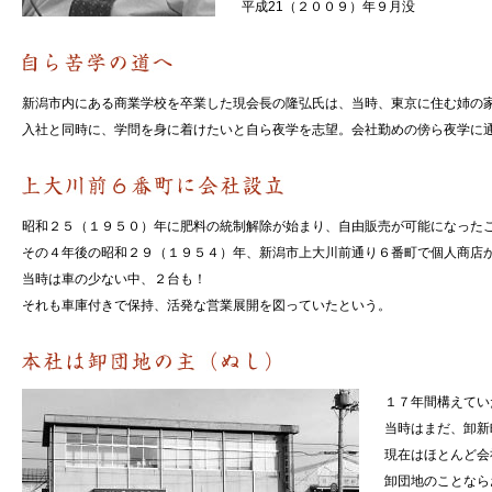
平成21（２００９）年９月没
新潟市内にある商業学校を卒業した現会長の隆弘氏は、当時、東京に住む姉の
入社と同時に、学問を身に着けたいと自ら夜学を志望。会社勤めの傍ら夜学に
昭和２５（１９５０）年に肥料の統制解除が始まり、自由販売が可能になった
その４年後の昭和２９（１９５４）年、新潟市上大川前通り６番町で個人商店
当時は車の少ない中、２台も！
それも車庫付きで保持、活発な営業展開を図っていたという。
１７年間構えてい
当時はまだ、卸新
現在はほとんど会
卸団地のことなら