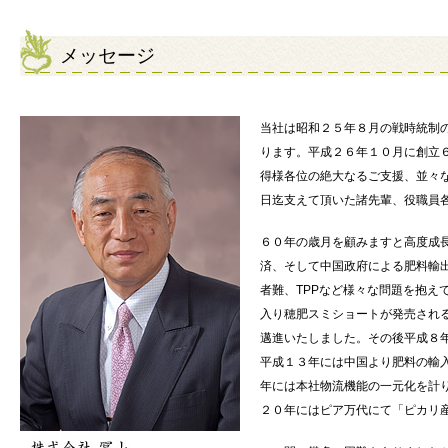
メッセージ
当社は昭和２５年８月の戦時統制
ります。平成２６年１０月に創立
得様各位の絶大なるご支援、並々
日迄支えて頂いた諸先輩、役職員
６０年の歳月を顧みますと高度成
済、そして中国政府による肥料輸
者難、TPPなど様々な問題を抱
入り穂肥スミショートが発売され
邁進いたしました。その後平成８
平成１３年には中国より肥料の輸
年には本社物流機能の一元化を計
２０年にはピア万代にて「ピカリ産