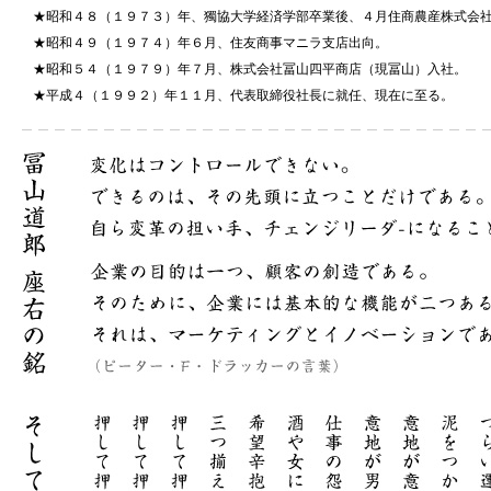
昭和４８（１９７３）年、獨協大学経済学部卒業後、４月住商農産株式会
昭和４９（１９７４）年６月、住友商事マニラ支店出向。
昭和５４（１９７９）年７月、株式会社冨山四平商店（現冨山）入社。
平成４（１９９２）年１１月、代表取締役社長に就任、現在に至る。