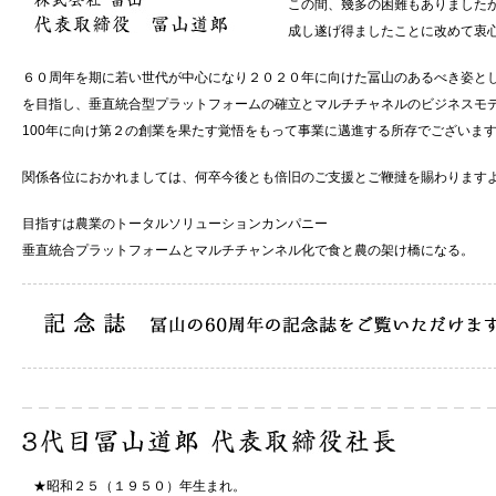
この間、幾多の困難もありました
成し遂げ得ましたことに改めて衷
６０周年を期に若い世代が中心になり２０２０年に向けた冨山のあるべき姿と
を目指し、垂直統合型プラットフォームの確立とマルチチャネルのビジネスモ
100年に向け第２の創業を果たす覚悟をもって事業に邁進する所存でございま
関係各位におかれましては、何卒今後とも倍旧のご支援とご鞭撻を賜わります
目指すは農業のトータルソリューションカンパニー
垂直統合プラットフォームとマルチチャンネル化で食と農の架け橋になる。
昭和２５（１９５０）年生まれ。