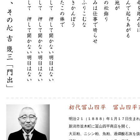
明治２１（１８８８）年１月１７日生まれ
新潟市並木町に冨山四平商店を開く。
大豆粕、ニシン粕、魚粕、過燐酸石灰を扱