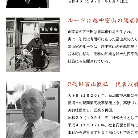
昭和４６（１９７１）年６月４日没。
創業者の四平氏は新潟市竹尾の生まれ。
実は、初代は寄附町にあった冨山家の入り
冨山家のルーツは、越中富山の廻船問屋「
並木町に移り、肥料の卸業を始めた四平氏
社員にも伝聞されている。
大正９（１９２０）年、新潟市並木町に生
新潟市の現商業高校卒業後上京、高砂ゴム
終戦後帰郷し、営業を再開。
昭和２９（１９５４）年、株式会社として
平成４（１９９２）年、社名変更と同時に
出勤から退社まで社員同様に会社で過ごす