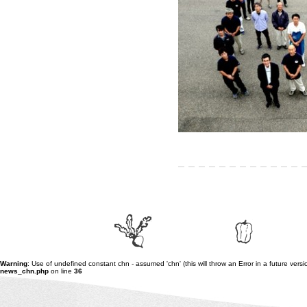
Warning
: Use of undefined constant chn - assumed 'chn' (this will throw an Error in a future vers
news_chn.php
on line
36