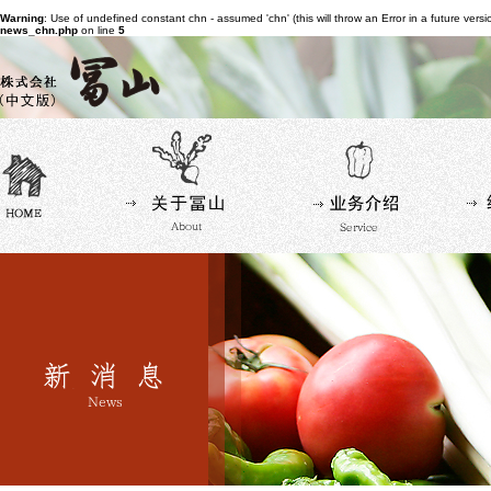
Warning
: Use of undefined constant chn - assumed 'chn' (this will throw an Error in a future vers
news_chn.php
on line
5